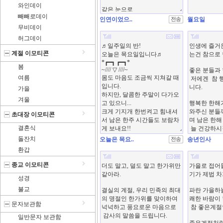
와인데이
빼빼로데이
인연이었으..
월요일
무비데이
허그데이
계절 이모티콘
봄
여름
가을
겨울
초대장 이모티콘
결혼식
돌잔치
오늘은 목요..
송년인사
환갑
종교 이모티콘
성경
불교
문자보관함
일반문자 보관함