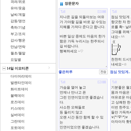
격려/위로
장문문자
유머/웃음
날씨/계절
감동/명언
축하/기념
부고/조의
감사/행운
만남/연락
월초/월말
요일별
14일 이모티콘
좋은하루
점심 맛있게..
다이어리데이
발렌타인데이
화이트데이
블렉데이
로즈데이
키스데이
실버데이
그린데이
포토데이