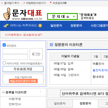
즐겨찾기 추가
바탕화면 바로가기
바로접속
Off
대박나는 하루되세요..
일반문자
장문문자
사진/그림문
기간제한없는 국내최저요금!!
첫 구매시
+11% 추가적립!!
결젝금액의
+110% 추가적립!!
장문문자 이모티콘
보안접속
충전금액의
+2% 현금 캐쉬백!!
클릭한번에
60,000건 동시전송
희망단가신청! 타사이트보다 저렴하게..
이달의 기념일
1월
2월
빠르고 정확한 문자대표!!
전송실패건 100% 환불보상!!
08월 07일
입추
아이디저장
아이디/비밀번호찾기
여름인사
08월 09일
말복
돌잔치초대
08월 14일
그린데이
힘내세요
지금 가입하시면
매일 10건의 문자가 무료!
분류별 이모티콘
사랑/우정
일반문자
장문문자
안부/인사