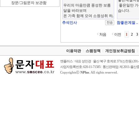
장문/그림문자 보관함
추석인사
참좋은계절 ..
처음
이전
1
2
3
이용약관
스팸정책
개인정보취급방침
엔플러스
대표 성민경
울산 북구 호계로 371(신천동) 201
사업자등록번호: 620-11-71585
통신판매업: 제 2011-울산중
Copyrightsⓒ
NPlus
. All rights reserved.