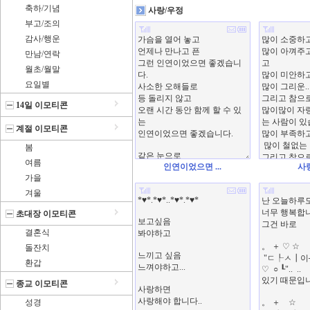
축하/기념
사랑/우정
부고/조의
감사/행운
만남/연락
월초/월말
요일별
14일 이모티콘
계절 이모티콘
봄
여름
인연이었으면 ...
사
가을
겨울
초대장 이모티콘
결혼식
돌잔치
환갑
종교 이모티콘
성경