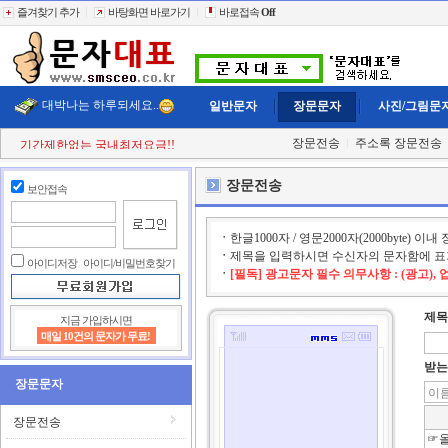
즐겨찾기 추가
바탕화면 바로가기
바로접속
Off
대박나는 하루되세요..
일반문자
장문문자
사진/그림문
장문전송
주소록 장문전송
첫 구매시
+11% 추가적립!!
결젝금액의
+110% 추가적립!!
충전금액의
+2% 현금 캐쉬백!!
장문전송
보안접속
클릭한번에
60,000건 동시전송
희망단가신청! 타사이트보다 저렴하게..
빠르고 정확한 문자대표!!
ㆍ
한글1000자 / 영문2000자(2000byte
전송실패건 100% 환불보상!!
ㆍ
제목을 입력하시면 수신자의 문자함에 표
기간제한없는 국내최저요금!!
아이디저장
아이디/비밀번호찾기
ㆍ
[필독] 광고문자 필수 의무사항 : (광고),
제목
지금 가입하시면
매일 10건의 문자가 무료!
받는
장문문자
장문전송