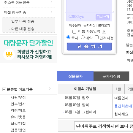
주소록 장문전송
엑셀 장문전송
0
/
2000
byte
- 일부 바꿔 전송
특수문자
문자저장
불러오기
- 다른 내용 전송
이름 자동입력
즉시
예약
간격지정
받는
회신
이벤
장문문자
문자저장함
이달의 기념일
1월
2
분류별 이모티콘
사랑/우정
08월 07일
입추
여름인사
안부/인사
08월 09일
말복
돌잔치초대
격려/위로
08월 14일
그린데이
힘내세요
유머/웃음
날씨/계절
감동/명언