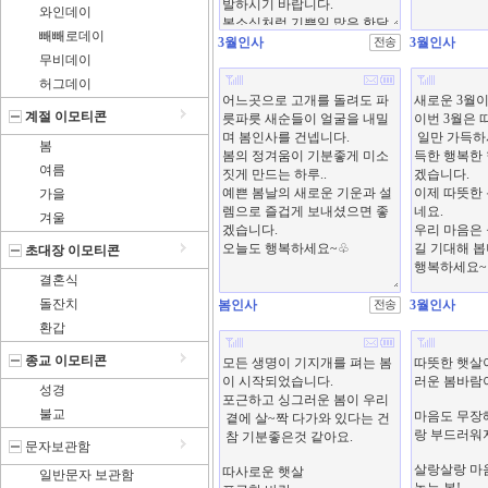
와인데이
빼빼로데이
3월인사
3월인사
무비데이
허그데이
계절 이모티콘
봄
여름
가을
겨울
초대장 이모티콘
결혼식
돌잔치
봄인사
3월인사
환갑
종교 이모티콘
성경
불교
문자보관함
일반문자 보관함