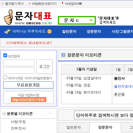
즐겨찾기 추가
바탕화면 바로가기
바로접속
Off
대박나는 하루되세요..
일반문자
장문문자
사진/그림문
기간제한없는 국내최저요금!!
첫 구매시
+11% 추가적립!!
결젝금액의
+110% 추가적립!!
장문문자 이모티콘
보안접속
충전금액의
+2% 현금 캐쉬백!!
클릭한번에
60,000건 동시전송
희망단가신청! 타사이트보다 저렴하게..
3월의 기념일
1월
2월
빠르고 정확한 문자대표!!
전송실패건 100% 환불보상!!
03월 03일
삼겹살데이
아이디저장
아이디/비밀번호찾기
봄인사
03월 05일
경칩
돌잔치초대
03월 14일
화이트데이
춘곤증
지금 가입하시면
매일 10건의 문자가 무료!
분류별 이모티콘
사랑/우정
일반문자
장문문자
안부/인사