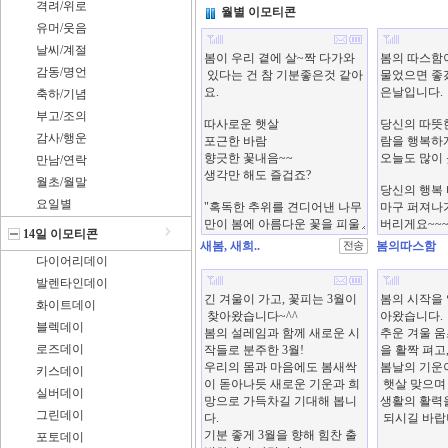
격려/위로
월별 이모티콘
유머/웃음
날씨/계절
감동/명언
축하/기념
부고/조의
감사/행운
만남/연락
월초/월말
요일별
14일 이모티콘
새봄, 새희..
봄의따스함
다이어리데이
발렌타인데이
화이트데이
블렉데이
로즈데이
키스데이
실버데이
그린데이
포토데이