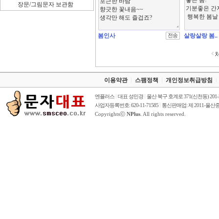
장문/그림문자 보관함
봄인사
살랑살랑 봄..
이용약관
스팸정책
개인정보취급방침
엔플러스
대표 성민경
울산 북구 호계로 371(신천동) 201
사업자등록번호: 620-11-71585
통신판매업: 제 2011-울산중
Copyrightsⓒ
NPlus
. All rights reserved.