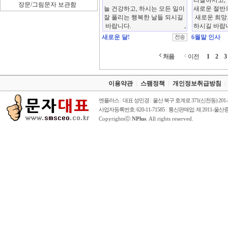
장문/그림문자 보관함
새로운 달!
6월말 인사
처음
이전
1
2
3
이용약관
스팸정책
개인정보취급방침
엔플러스
대표 성민경
울산 북구 호계로 371(신천동) 201
사업자등록번호: 620-11-71585
통신판매업: 제 2011-울산중
Copyrightsⓒ
NPlus
. All rights reserved.