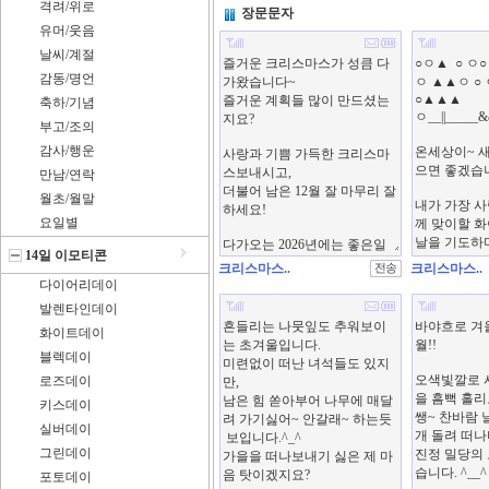
격려/위로
장문문자
유머/웃음
날씨/계절
감동/명언
축하/기념
부고/조의
감사/행운
만남/연락
월초/월말
요일별
14일 이모티콘
크리스마스..
크리스마스..
다이어리데이
발렌타인데이
화이트데이
블렉데이
로즈데이
키스데이
실버데이
그린데이
포토데이