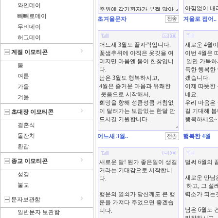
와인데이
빼빼로데이
초겨울문자
겨울로 접어..
무비데이
허그데이
계절 이모티콘
봄
여름
가을
겨울
초대장 이모티콘
결혼식
돌잔치
어느새 3월..
행복한 4월
환갑
종교 이모티콘
성경
불교
문자보관함
일반문자 보관함