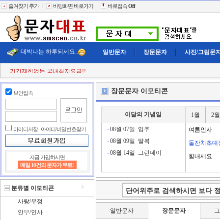
즐겨찾기 추가
바탕화면 바로가기
바로접속
Off
대박나는 하루되세요..
일반문자
장문문자
사진/그림문
기간제한없는 국내최저요금!!
첫 구매시
+11% 추가적립!!
결젝금액의
+110% 추가적립!!
장문문자 이모티콘
보안접속
충전금액의
+2% 현금 캐쉬백!!
클릭한번에
60,000건 동시전송
희망단가신청! 타사이트보다 저렴하게..
이달의 기념일
1월
2월
빠르고 정확한 문자대표!!
전송실패건 100% 환불보상!!
08월 07일
입추
아이디저장
아이디/비밀번호찾기
여름인사
08월 09일
말복
돌잔치초대
08월 14일
그린데이
힘내세요
지금 가입하시면
매일 10건의 문자가 무료!
분류별 이모티콘
사랑/우정
일반문자
장문문자
안부/인사