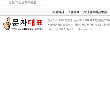
장문/그림문자 보관함
이용약관
스팸정책
개인정보취급방침
엔플러스
대표 성민경
울산 북구 호계로 371(신천동) 201
사업자등록번호: 620-11-71585
통신판매업: 제 2011-울산중
Copyrightsⓒ
NPlus
. All rights reserved.