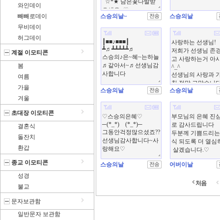
와인데이
빼빼로데이
스승의날~
스승의날
무비데이
허그데이
계절 이모티콘
봄
여름
가을
스승의날
스승의날
겨울
초대장 이모티콘
결혼식
돌잔치
환갑
종교 이모티콘
스승의날
어버이날
성경
처음
불교
문자보관함
일반문자 보관함