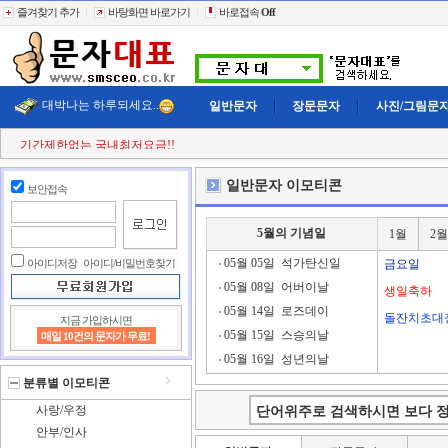
즐겨찾기 추가
바탕화면 바로가기
바로접속
Off
대박나는 하루되세요..
일반문자
장문문자
사진/그림문
기간제한없는 국내최저요금!!
첫 구매시
+11% 추가적립!!
결젝금액의
+110% 추가적립!!
일반문자 이모티콘
보안접속
충전금액의
+2% 현금 캐쉬백!!
클릭한번에
60,000건 동시전송
희망단가신청! 타사이트보다 저렴하게..
5월의 기념일
1월
2월
빠르고 정확한 문자대표!!
전송실패건 100% 환불보상!!
05월 05일
석가탄신일
아이디저장
아이디/비밀번호찾기
금요일
05월 08일
어버이날
생일축하
05월 14일
로즈데이
돌잔치초대
지금 가입하시면
05월 15일
스승의날
매일 10건의 문자가 무료!
05월 16일
성년의날
분류별 이모티콘
사랑/우정
안부/인사