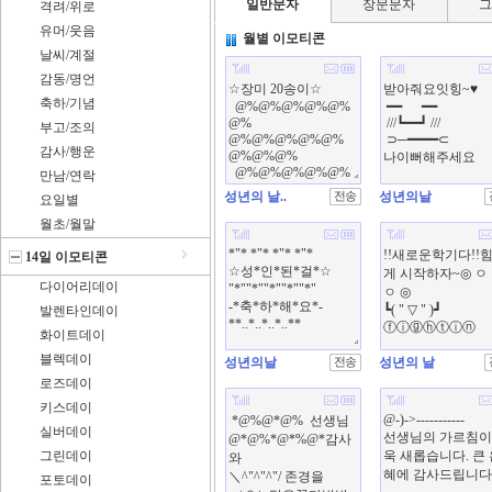
일반문자
장문문자
격려/위로
유머/웃음
월별 이모티콘
날씨/계절
감동/명언
축하/기념
부고/조의
감사/행운
만남/연락
성년의 날..
성년의날
요일별
월초/월말
14일 이모티콘
다이어리데이
발렌타인데이
화이트데이
블렉데이
성년의날
성년의 날
로즈데이
키스데이
실버데이
그린데이
포토데이