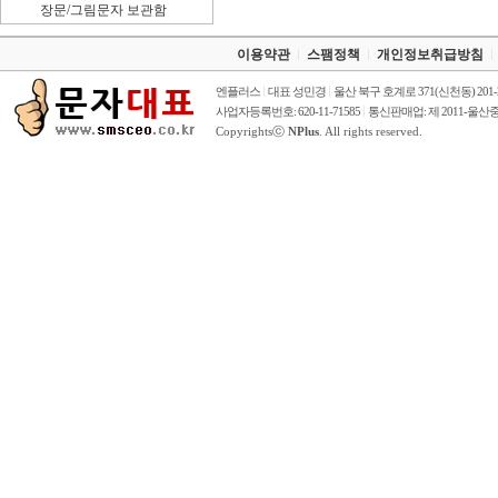
장문/그림문자 보관함
이용약관
스팸정책
개인정보취급방침
엔플러스
대표 성민경
울산 북구 호계로 371(신천동) 201
사업자등록번호: 620-11-71585
통신판매업: 제 2011-울산중
Copyrightsⓒ
NPlus
. All rights reserved.