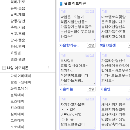
격려/위로
월별 이모티콘
유머/웃음
날씨/계절
감동/명언
축하/기념
부고/조의
감사/행운
가을향기는 ..
9월13일생
만남/연락
요일별
월초/월말
14일 이모티콘
다이어리데이
발렌타인데이
화이트데이
가을하늘
가을엔..
블렉데이
로즈데이
키스데이
실버데이
그린데이
포토데이