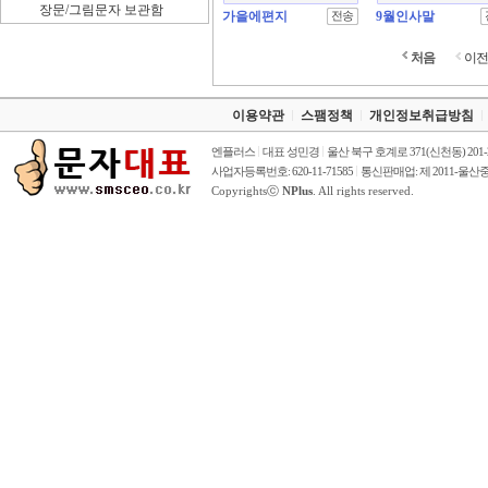
장문/그림문자 보관함
가을에편지
9월인사말
처음
이전
이용약관
스팸정책
개인정보취급방침
엔플러스
대표 성민경
울산 북구 호계로 371(신천동) 201
사업자등록번호: 620-11-71585
통신판매업: 제 2011-울산중
Copyrightsⓒ
NPlus
. All rights reserved.