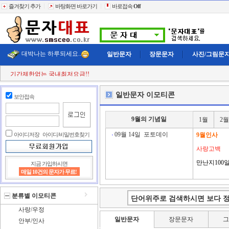
즐겨찾기 추가
바탕화면 바로가기
바로접속
Off
대박나는 하루되세요..
일반문자
장문문자
사진/그림문
기간제한없는 국내최저요금!!
첫 구매시
+11% 추가적립!!
결젝금액의
+110% 추가적립!!
일반문자 이모티콘
보안접속
충전금액의
+2% 현금 캐쉬백!!
클릭한번에
60,000건 동시전송
희망단가신청! 타사이트보다 저렴하게..
9월의 기념일
1월
2월
빠르고 정확한 문자대표!!
전송실패건 100% 환불보상!!
09월 14일
포토데이
아이디저장
아이디/비밀번호찾기
9월인사
사랑고백
만난지100
지금 가입하시면
매일 10건의 문자가 무료!
분류별 이모티콘
사랑/우정
일반문자
장문문자
안부/인사