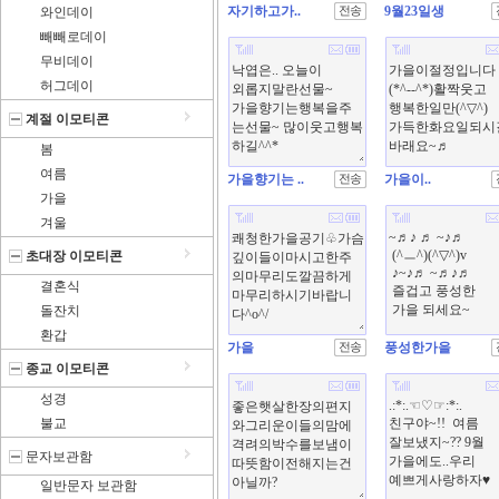
자기하고가..
9월23일생
와인데이
빼빼로데이
무비데이
허그데이
계절 이모티콘
봄
여름
가을향기는 ..
가을이..
가을
겨울
초대장 이모티콘
결혼식
돌잔치
환갑
가을
풍성한가을
종교 이모티콘
성경
불교
문자보관함
일반문자 보관함