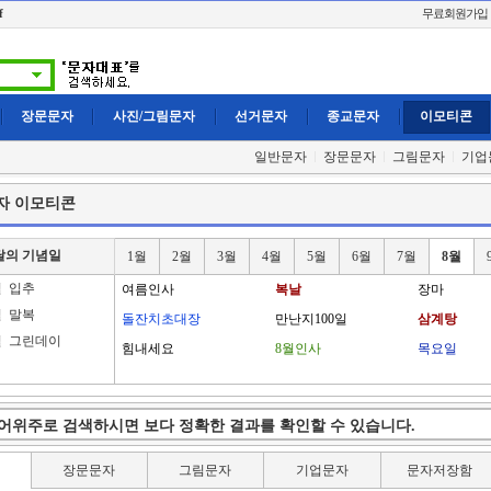
f
무료회원가입
장문문자
사진/그림문자
선거문자
종교문자
이모티콘
일반문자
장문문자
그림문자
기업
자 이모티콘
달의 기념일
1월
2월
3월
4월
5월
6월
7월
8월
일
입추
여름인사
복날
장마
일
말복
돌잔치초대장
만난지100일
삼계탕
일
그린데이
힘내세요
8월인사
목요일
장문문자
그림문자
기업문자
문자저장함