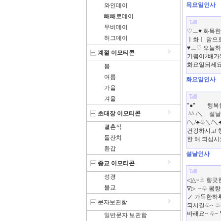
목요일인사
와인데이
빼빼로데이
무비데이
허그데이
계절 이모티콘
봄
여름
화요일인사
가을
겨울
초대장 이모티콘
결혼식
돌잔치
환갑
설날인사
종교 이모티콘
성경
불교
문자보관함
일반문자 보관함