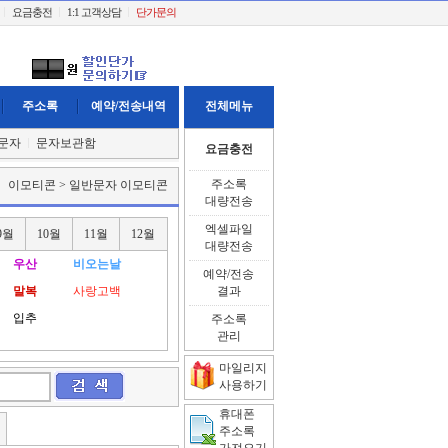
요금충전
1:1 고객상담
단가문의
주소록
예약/전송내역
전체메뉴
문자
문자보관함
요금충전
주소록
이모티콘 > 일반문자 이모티콘
대량전송
엑셀파일
9월
10월
11월
12월
대량전송
우산
비오는날
예약/전송
말복
사랑고백
결과
입추
주소록
관리
마일리지
사용하기
휴대폰
주소록