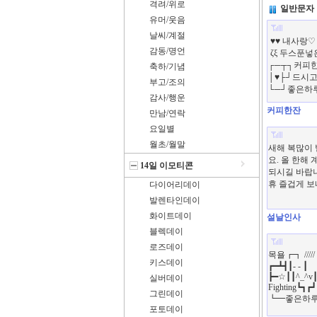
격려/위로
일반문자
유머/웃음
날씨/계절
감동/명언
축하/기념
부고/조의
감사/행운
커피한잔
만남/연락
요일별
월초/월말
14일 이모티콘
다이어리데이
발렌타인데이
화이트데이
설날인사
블렉데이
로즈데이
키스데이
실버데이
그린데이
포토데이