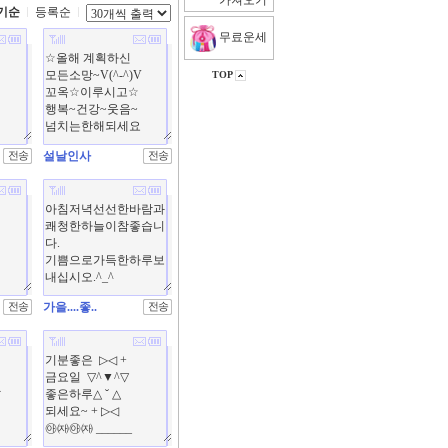
가져오기
기순
등록순
무료운세
TOP
설날인사
가을....좋..