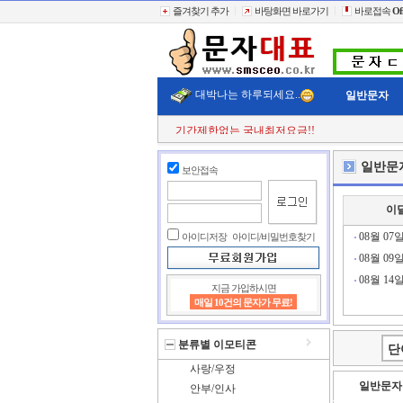
즐겨찾기 추가
바탕화면 바로가기
바로접속
Of
대박나는 하루되세요..
일반문자
기간제한없는 국내최저요금!!
첫 구매시
+11% 추가적립!!
결젝금액의
+110% 추가적립!!
일반문
보안접속
충전금액의
+2% 현금 캐쉬백!!
클릭한번에
60,000건 동시전송
희망단가신청! 타사이트보다 저렴하게..
이
빠르고 정확한 문자대표!!
전송실패건 100% 환불보상!!
08월 07
아이디저장
아이디/비밀번호찾기
08월 09
08월 14
지금 가입하시면
매일 10건의 문자가 무료!
분류별 이모티콘
사랑/우정
일반문자
안부/인사