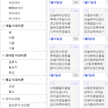
1월19일생
1월17일생
와인데이
빼빼로데이
무비데이
허그데이
계절 이모티콘
봄
여름
1월10일생
1월8일생
가을
겨울
초대장 이모티콘
결혼식
돌잔치
환갑
1월2일생
1월1일생
종교 이모티콘
성경
불교
문자보관함
일반문자 보관함