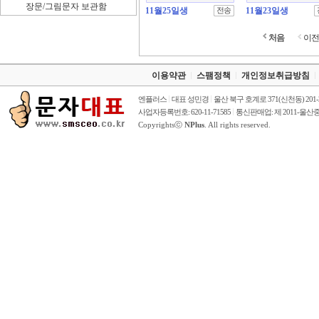
장문/그림문자 보관함
11월25일생
11월23일생
처음
이전
이용약관
스팸정책
개인정보취급방침
엔플러스
대표 성민경
울산 북구 호계로 371(신천동) 201
사업자등록번호: 620-11-71585
통신판매업: 제 2011-울산중
Copyrightsⓒ
NPlus
. All rights reserved.