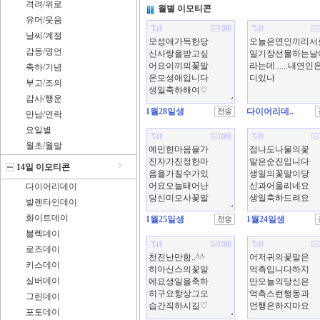
격려/위로
월별 이모티콘
유머/웃음
날씨/계절
감동/명언
축하/기념
부고/조의
감사/행운
1월28일생
다이어리데..
만남/연락
요일별
월초/월말
14일 이모티콘
다이어리데이
발렌타인데이
화이트데이
1월25일생
1월24일생
블렉데이
로즈데이
키스데이
실버데이
그린데이
포토데이