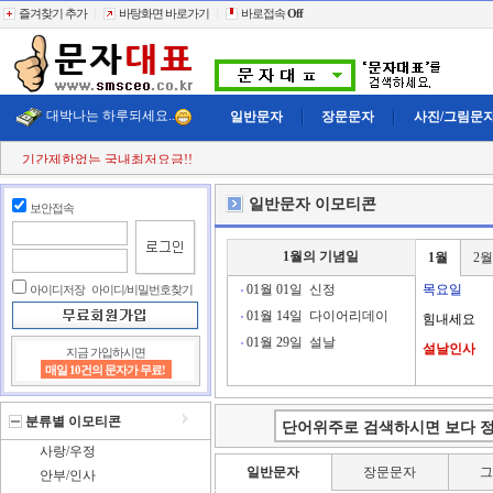
즐겨찾기 추가
바탕화면 바로가기
바로접속
Off
대박나는 하루되세요..
일반문자
장문문자
사진/그림문
첫 구매시
+11% 추가적립!!
결젝금액의
+110% 추가적립!!
충전금액의
+2% 현금 캐쉬백!!
일반문자 이모티콘
보안접속
클릭한번에
60,000건 동시전송
희망단가신청! 타사이트보다 저렴하게..
빠르고 정확한 문자대표!!
1월의 기념일
1월
2월
전송실패건 100% 환불보상!!
기간제한없는 국내최저요금!!
01월 01일
신정
목요일
아이디저장
아이디/비밀번호찾기
01월 14일
다이어리데이
힘내세요
01월 29일
설날
설날인사
지금 가입하시면
매일 10건의 문자가 무료!
분류별 이모티콘
사랑/우정
일반문자
장문문자
안부/인사